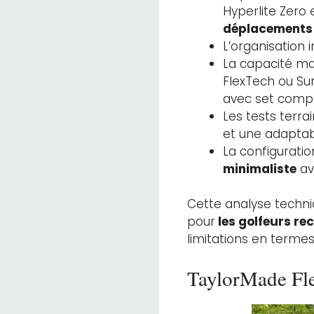
Hyperlite Zero e
déplacements 
L’organisation 
La capacité m
FlexTech ou Sun
avec set compl
Les tests terr
et une adaptabi
La configuratio
minimaliste
av
Cette analyse techn
pour
les golfeurs re
limitations en terme
TaylorMade Fl