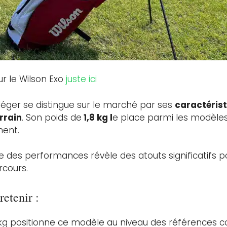
r le Wilson Exo
juste ici
-léger se distingue sur le marché par ses
caractérist
errain
. Son poids de
1,8 kg l
e place parmi les modèles 
ment.
 des performances révèle des atouts significatifs po
rcours.
retenir :
8 kg positionne ce modèle au niveau des références