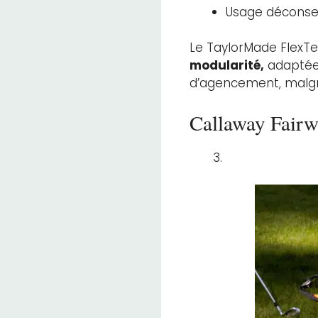
Usage déconsei
Le TaylorMade FlexTec
modularité,
adaptée 
d’agencement, malgré
Callaway Fair