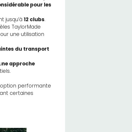
nsidérable pour les
t jusqu’à
12 clubs
.
dèles TaylorMade
ur une utilisation
intes du transport
u
ne approche
iels.
 option performante
tant certaines