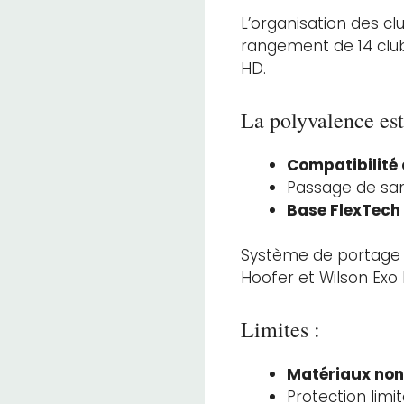
L’organisation des cl
rangement de 14 clubs
HD.
La polyvalence est
Compatibilité
Passage de san
Base FlexTech 
Système de portage 
Hoofer et Wilson Exo 
Limites :
Matériaux no
Protection limi