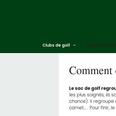
Aller
au
contenu
Clubs de golf
Équipement de
Comment ch
Le sac de golf regro
les plus soignés, ils
chance). Il regroupe
carnet… . Pour finir,