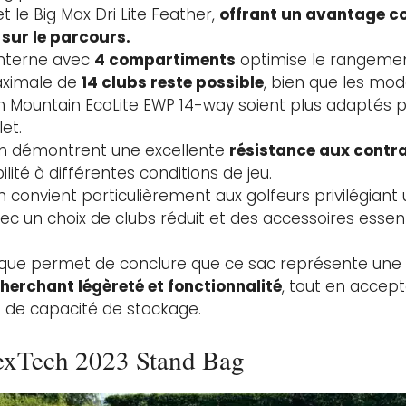
t le Big Max Dri Lite Feather,
offrant un avantage co
sur le parcours.
interne avec
4 compartiments
optimise le rangemen
aximale de
14 clubs reste possible
, bien que les mo
 Mountain EcoLite EWP 14-way soient plus adaptés po
et.
ain démontrent une excellente
résistance aux contra
lité à différentes conditions de jeu.
n convient particulièrement aux golfeurs privilégiant 
ec un choix de clubs réduit et des accessoires essent
ique permet de conclure que ce sac représente une
cherchant légèreté et fonctionnalité
, tout en accep
s de capacité de stockage.
exTech 2023 Stand Bag